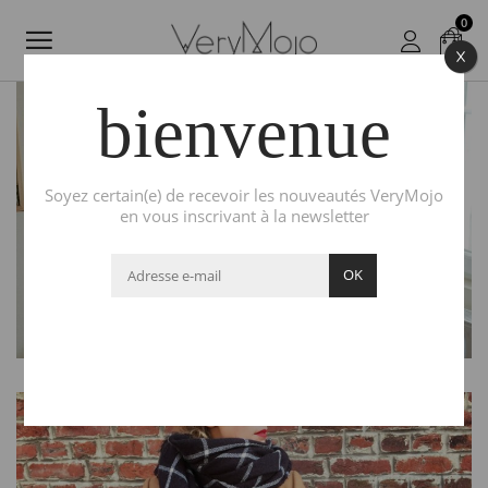
0
bienvenue
MEET UP : ELODIE,
Soyez certain(e) de recevoir les nouveautés VeryMojo
en vous inscrivant à la newsletter
FONDATRICE DE TEA
HERITAGE
OK
lundi 7 décembre